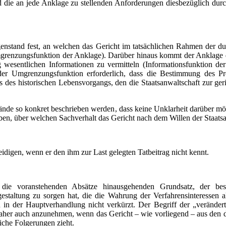
d die an jede Anklage zu stellenden Anforderungen diesbezüglich d
genstand fest, an welchen das Gericht im tatsächlichen Rahmen der d
mgrenzungsfunktion der Anklage). Darüber hinaus kommt der Anklage d
 wesentlichen Informationen zu vermitteln (Informationsfunktion de
der Umgrenzungsfunktion erforderlich, dass die Bestimmung des P
des historischen Lebensvorgangs, den die Staatsanwaltschaft zur geri
nde so konkret beschrieben werden, dass keine Unklarheit darüber mö
eiben, über welchen Sachverhalt das Gericht nach dem Willen der Staatsan
idigen, wenn er den ihm zur Last gelegten Tatbeitrag nicht kennt.
die voranstehenden Absätze hinausgehenden Grundsatz, der bes
estaltung zu sorgen hat, die die Wahrung der Verfahrensinteressen al
 in der Hauptverhandlung nicht verkürzt. Der Begriff der „verändert
aher auch anzunehmen, wenn das Gericht – wie vorliegend – aus den 
iche Folgerungen zieht.