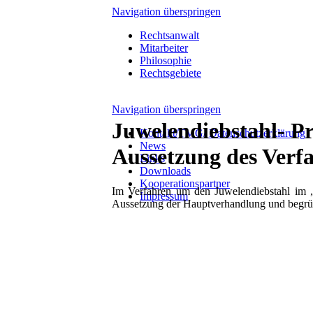
Navigation überspringen
Rechtsanwalt
Mitarbeiter
Philosophie
Rechtsgebiete
Navigation überspringen
Juwelendiebstahl- P
Kontakt/TMG/ Datenschutzerklärung
News
Aussetzung des Verf
Links
Downloads
Kooperationspartner
Im Verfahren um den Juwelendiebstahl im 
Impressum
Aussetzung der Hauptverhandlung und begrün