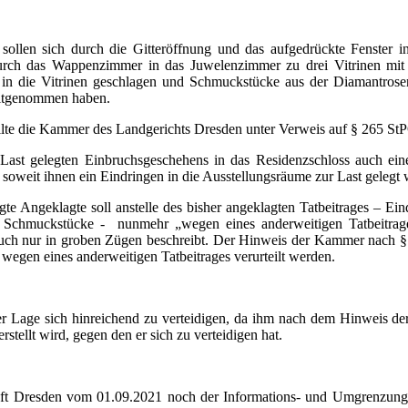
ollen sich durch die Gitteröffnung und das aufgedrückte Fenster i
urch das Wappenzimmer in das Juwelenzimmer zu drei Vitrinen mit
in die Vitrinen geschlagen und Schmuckstücke aus der Diamantroseng
mitgenommen haben.
ilte die Kammer des Landgerichts Dresden unter Verweis auf § 265 St
 Last gelegten Einbruchsgeschehens in das Residenzschloss auch ei
 soweit ihnen ein Eindringen in die Ausstellungsräume zur Last gelegt 
Angeklagte soll anstelle des bisher angeklagten Tatbeitrages – Eind
 Schmuckstücke - nunmehr „wegen eines anderweitigen Tatbeitrages“
uch nur in groben Zügen beschreibt. Der Hinweis der Kammer nach § 
 wegen eines anderweitigen Tatbeitrages verurteilt werden.
 der Lage sich hinreichend zu verteidigen, da ihm nach dem Hinweis 
rstellt wird, gegen den er sich zu verteidigen hat.
haft Dresden vom 01.09.2021 noch der Informations- und Umgrenzung